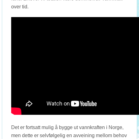
over tid.
Det er fortsatt mulig å bygge ut vannkraften i Norge,
men dette er selvfølgelig en avveining mellom behov